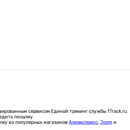
зированным сервисом Единой трекинг службы 1Track.ru
едить посылку.
ылку из популярных магазинов
Алиэкспресс
,
Joom
и