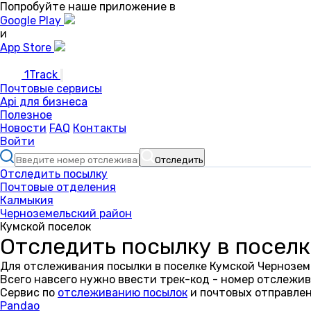
Попробуйте наше приложение в
Google Play
и
App Store
1Track
Почтовые сервисы
Api для бизнеса
Полезное
Новости
FAQ
Контакты
Войти
Отследить
Отследить посылку
Почтовые отделения
Калмыкия
Черноземельский район
Кумской поселок
Отследить посылку в поселк
Для отслеживания посылки в поселке Кумской Чернозем
Всего навсего нужно ввести трек-код - номер отслежив
Сервис по
отслеживанию посылок
и почтовых отправлен
Pandao