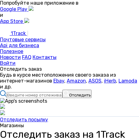
Попробуйте наше приложение в
Google Play
и
App Store
1Track
Почтовые сервисы
Api для бизнеса
Полезное
Новости
FAQ
Контакты
Войти
Отследить заказ
Будь в курсе местоположения своего заказа из
интернет-магазинов
Ebay
,
Amazon
,
ASOS
,
iHerb
,
Lamoda
и др.
Отследить
Отследить посылку
Магазины
Отследить заказ на 1Track