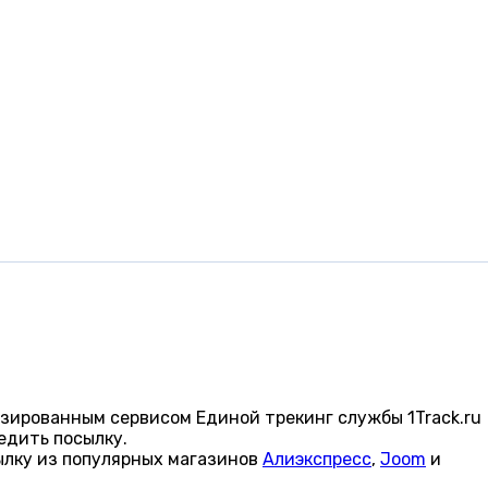
зированным сервисом Единой трекинг службы 1Track.ru
едить посылку.
ылку из популярных магазинов
Алиэкспресс
,
Joom
и