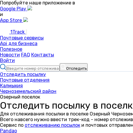
Попробуйте наше приложение в
Google Play
и
App Store
1Track
Почтовые сервисы
Api для бизнеса
Полезное
Новости
FAQ
Контакты
Войти
Отследить
Отследить посылку
Почтовые отделения
Калмыкия
Черноземельский район
Озерный поселок
Отследить посылку в посел
Для отслеживания посылки в поселке Озерный Чернозем
Всего навсего нужно ввести трек-код - номер отслежив
Сервис по
отслеживанию посылок
и почтовых отправлен
Pandao