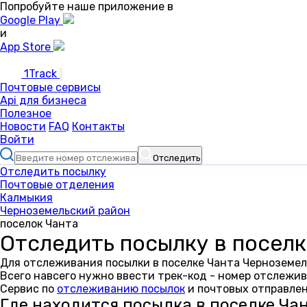
Попробуйте наше приложение в
Google Play
и
App Store
1Track
Почтовые сервисы
Api для бизнеса
Полезное
Новости
FAQ
Контакты
Войти
Отследить
Отследить посылку
Почтовые отделения
Калмыкия
Черноземельский район
поселок Чанта
Отследить посылку в поселк
Для отслеживания посылки в поселке Чанта Черноземел
Всего навсего нужно ввести трек-код - номер отслежив
Сервис по
отслеживанию посылок
и почтовых отправлен
Где находится посылка в поселке Ча