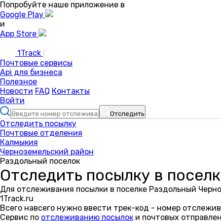
Попробуйте наше приложение в
Google Play
и
App Store
1Track
Почтовые сервисы
Api для бизнеса
Полезное
Новости
FAQ
Контакты
Войти
Отследить
Отследить посылку
Почтовые отделения
Калмыкия
Черноземельский район
Раздольный поселок
Отследить посылку в посел
Для отслеживания посылки в поселке Раздольный Черн
1Track.ru
Всего навсего нужно ввести трек-код - номер отслежив
Сервис по
отслеживанию посылок
и почтовых отправлен