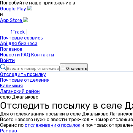
Попробуйте наше приложение в
Google Play
и
App Store
1Track
Почтовые сервисы
Api для бизнеса
Полезное
Новости
FAQ
Контакты
Войти
Отследить
Отследить посылку
Почтовые отделения
Калмыкия
Лаганский район
село Джалыково
Отследить посылку в селе 
Для отслеживания посылки в селе Джалыково Лаганског
Всего навсего нужно ввести трек-код - номер отслежив
Сервис по
отслеживанию посылок
и почтовых отправлен
Pandao