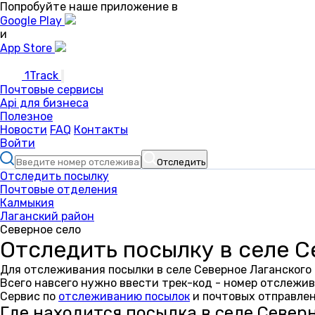
Попробуйте наше приложение в
Google Play
и
App Store
1Track
Почтовые сервисы
Api для бизнеса
Полезное
Новости
FAQ
Контакты
Войти
Отследить
Отследить посылку
Почтовые отделения
Калмыкия
Лаганский район
Северное село
Отследить посылку в селе 
Для отслеживания посылки в селе Северное Лаганского
Всего навсего нужно ввести трек-код - номер отслежив
Сервис по
отслеживанию посылок
и почтовых отправлен
Где находится посылка в селе Север