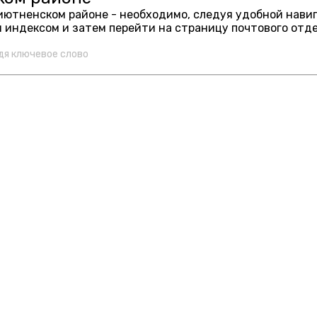
риютненском районе - необходимо, следуя удобной нави
 индексом и затем перейти на страницу почтового отд
дя ключевое слово