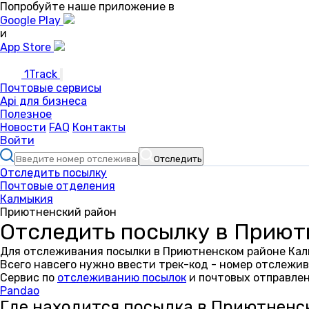
Попробуйте наше приложение в
Google Play
и
App Store
1Track
Почтовые сервисы
Api для бизнеса
Полезное
Новости
FAQ
Контакты
Войти
Отследить
Отследить посылку
Почтовые отделения
Калмыкия
Приютненский район
Отследить посылку в Приют
Для отслеживания посылки в Приютненском районе Калм
Всего навсего нужно ввести трек-код - номер отслежив
Сервис по
отслеживанию посылок
и почтовых отправлен
Pandao
Где находится посылка в Приютненс