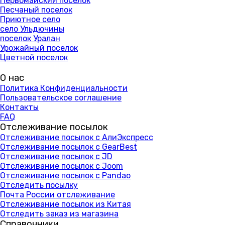
Первомайский поселок
Песчаный поселок
Приютное село
село Ульдючины
поселок Уралан
Урожайный поселок
Цветной поселок
О нас
Политика Конфиденциальности
Пользовательское соглашение
Контакты
FAQ
Отслеживание посылок
Отслеживание посылок с АлиЭкспресс
Отслеживание посылок с GearBest
Отслеживание посылок с JD
Отслеживание посылок с Joom
Отслеживание посылок с Pandao
Отследить посылку
Почта России отслеживание
Отслеживание посылок из Китая
Отследить заказ из магазина
Справочники