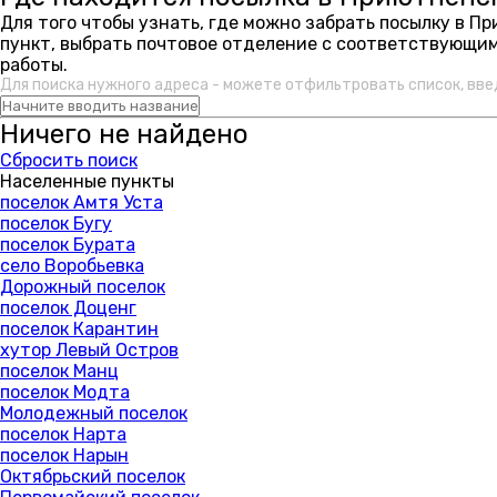
Для того чтобы узнать, где можно забрать посылку в П
пункт, выбрать почтовое отделение с соответствующим
работы.
Для поиска нужного адреса - можете отфильтровать список, вве
Ничего не найдено
Сбросить поиск
Населенные пункты
поселок Амтя Уста
поселок Бугу
поселок Бурата
село Воробьевка
Дорожный поселок
поселок Доценг
поселок Карантин
хутор Левый Остров
поселок Манц
поселок Модта
Молодежный поселок
поселок Нарта
поселок Нарын
Октябрьский поселок