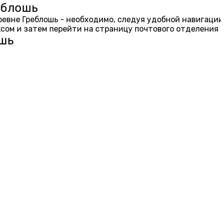
еблошь
еревне Греблошь - необходимо, следуя удобной навигаци
ом и затем перейти на страницу почтового отделения 
ошь