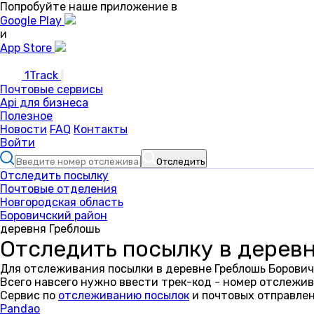
Попробуйте наше приложение в
Google Play
и
App Store
1Track
Почтовые сервисы
Api для бизнеса
Полезное
Новости
FAQ
Контакты
Войти
Отследить
Отследить посылку
Почтовые отделения
Новгородская область
Боровичский район
деревня Греблошь
Отследить посылку в дерев
Для отслеживания посылки в деревне Греблошь Борович
Всего навсего нужно ввести трек-код - номер отслежив
Сервис по
отслеживанию посылок
и почтовых отправлен
Pandao