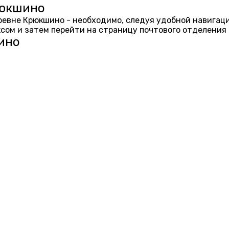
рюкшино
еревне Крюкшино - необходимо, следуя удобной навигац
ом и затем перейти на страницу почтового отделения 
ино