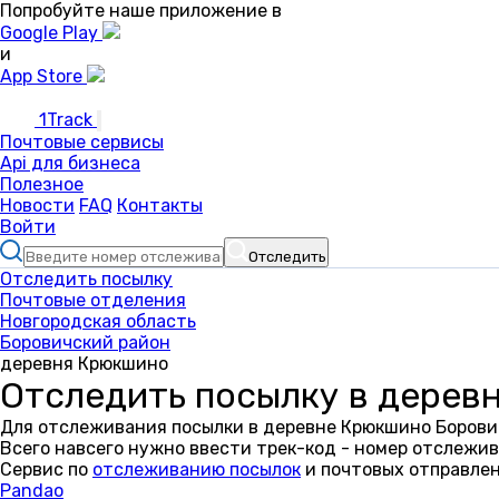
Попробуйте наше приложение в
Google Play
и
App Store
1Track
Почтовые сервисы
Api для бизнеса
Полезное
Новости
FAQ
Контакты
Войти
Отследить
Отследить посылку
Почтовые отделения
Новгородская область
Боровичский район
деревня Крюкшино
Отследить посылку в дерев
Для отслеживания посылки в деревне Крюкшино Борович
Всего навсего нужно ввести трек-код - номер отслежив
Сервис по
отслеживанию посылок
и почтовых отправлен
Pandao