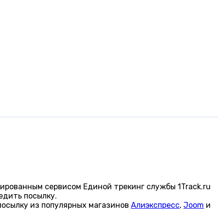
ированным сервисом Единой трекинг службы 1Track.ru
едить посылку.
посылку из популярных магазинов
Алиэкспресс
,
Joom
и