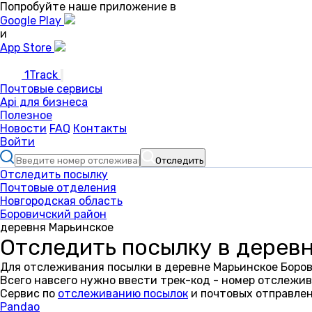
Попробуйте наше приложение в
Google Play
и
App Store
1Track
Почтовые сервисы
Api для бизнеса
Полезное
Новости
FAQ
Контакты
Войти
Отследить
Отследить посылку
Почтовые отделения
Новгородская область
Боровичский район
деревня Марьинское
Отследить посылку в дерев
Для отслеживания посылки в деревне Марьинское Боров
Всего навсего нужно ввести трек-код - номер отслежив
Сервис по
отслеживанию посылок
и почтовых отправлен
Pandao