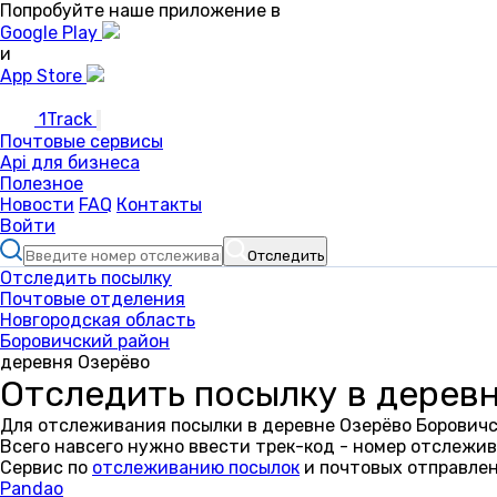
Попробуйте наше приложение в
Google Play
и
App Store
1Track
Почтовые сервисы
Api для бизнеса
Полезное
Новости
FAQ
Контакты
Войти
Отследить
Отследить посылку
Почтовые отделения
Новгородская область
Боровичский район
деревня Озерёво
Отследить посылку в дерев
Для отслеживания посылки в деревне Озерёво Боровичс
Всего навсего нужно ввести трек-код - номер отслежив
Сервис по
отслеживанию посылок
и почтовых отправлен
Pandao