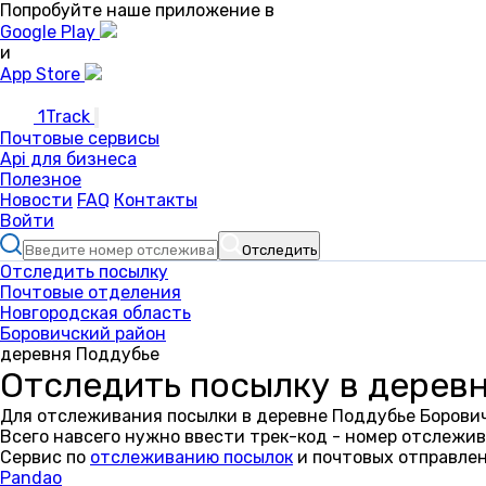
Попробуйте наше приложение в
Google Play
и
App Store
1Track
Почтовые сервисы
Api для бизнеса
Полезное
Новости
FAQ
Контакты
Войти
Отследить
Отследить посылку
Почтовые отделения
Новгородская область
Боровичский район
деревня Поддубье
Отследить посылку в дерев
Для отслеживания посылки в деревне Поддубье Борович
Всего навсего нужно ввести трек-код - номер отслежив
Сервис по
отслеживанию посылок
и почтовых отправлен
Pandao