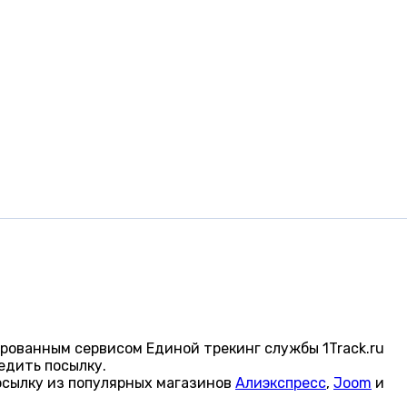
рованным сервисом Единой трекинг службы 1Track.ru
едить посылку.
осылку из популярных магазинов
Алиэкспресс
,
Joom
и