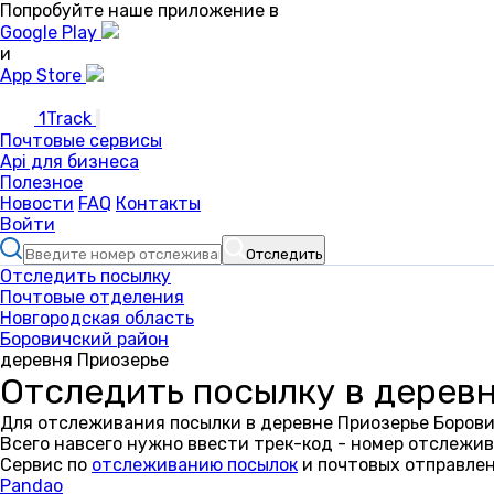
Попробуйте наше приложение в
Google Play
и
App Store
1Track
Почтовые сервисы
Api для бизнеса
Полезное
Новости
FAQ
Контакты
Войти
Отследить
Отследить посылку
Почтовые отделения
Новгородская область
Боровичский район
деревня Приозерье
Отследить посылку в дерев
Для отслеживания посылки в деревне Приозерье Борови
Всего навсего нужно ввести трек-код - номер отслежив
Сервис по
отслеживанию посылок
и почтовых отправлен
Pandao