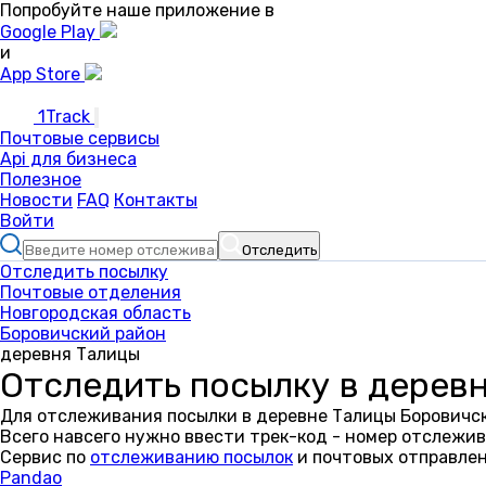
Попробуйте наше приложение в
Google Play
и
App Store
1Track
Почтовые сервисы
Api для бизнеса
Полезное
Новости
FAQ
Контакты
Войти
Отследить
Отследить посылку
Почтовые отделения
Новгородская область
Боровичский район
деревня Талицы
Отследить посылку в дерев
Для отслеживания посылки в деревне Талицы Боровичск
Всего навсего нужно ввести трек-код - номер отслежив
Сервис по
отслеживанию посылок
и почтовых отправлен
Pandao