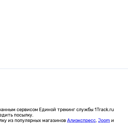
анным сервисом Единой трекинг службы 1Track.ru
едить посылку.
лку из популярных магазинов
Алиэкспресс
,
Joom
и