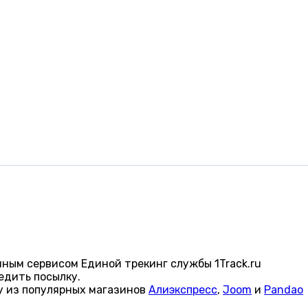
ным сервисом Единой трекинг службы 1Track.ru
едить посылку.
у из популярных магазинов
Алиэкспресс
,
Joom
и
Pandao