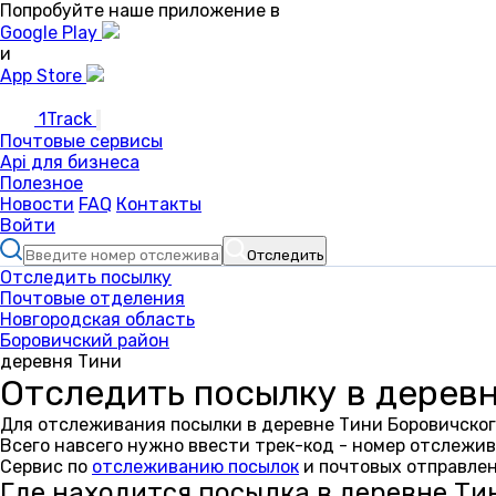
Попробуйте наше приложение в
Google Play
и
App Store
1Track
Почтовые сервисы
Api для бизнеса
Полезное
Новости
FAQ
Контакты
Войти
Отследить
Отследить посылку
Почтовые отделения
Новгородская область
Боровичский район
деревня Тини
Отследить посылку в дерев
Для отслеживания посылки в деревне Тини Боровичског
Всего навсего нужно ввести трек-код - номер отслежив
Сервис по
отслеживанию посылок
и почтовых отправлен
Где находится посылка в деревне Ти