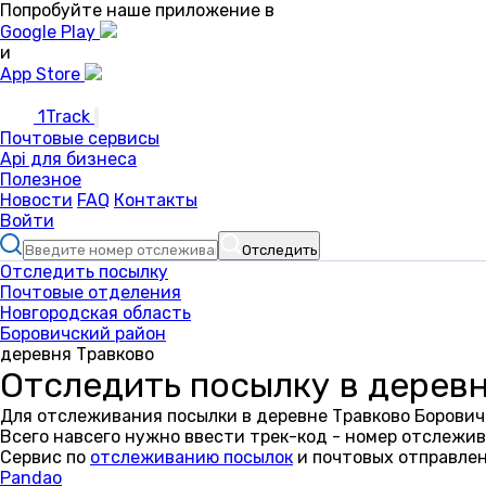
Попробуйте наше приложение в
Google Play
и
App Store
1Track
Почтовые сервисы
Api для бизнеса
Полезное
Новости
FAQ
Контакты
Войти
Отследить
Отследить посылку
Почтовые отделения
Новгородская область
Боровичский район
деревня Травково
Отследить посылку в дерев
Для отслеживания посылки в деревне Травково Борович
Всего навсего нужно ввести трек-код - номер отслежив
Сервис по
отслеживанию посылок
и почтовых отправлен
Pandao