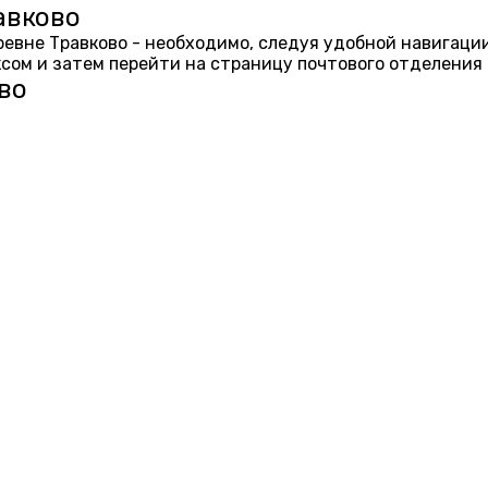
авково
еревне Травково - необходимо, следуя удобной навигаци
ом и затем перейти на страницу почтового отделения 
во