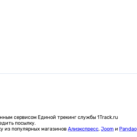
нным сервисом Единой трекинг службы 1Track.ru
едить посылку.
ку из популярных магазинов
Алиэкспресс
,
Joom
и
Pandao