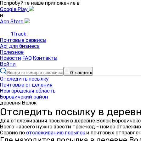
Попробуйте наше приложение в
Google Play
и
App Store
1Track
Почтовые сервисы
Api для бизнеса
Полезное
Новости
FAQ
Контакты
Войти
Отследить
Отследить посылку
Почтовые отделения
Новгородская область
Боровичский район
деревня Волок
Отследить посылку в дерев
Для отслеживания посылки в деревне Волок Боровичско
Всего навсего нужно ввести трек-код - номер отслежив
Сервис по
отслеживанию посылок
и почтовых отправлен
Где находится посылка в деревне Во