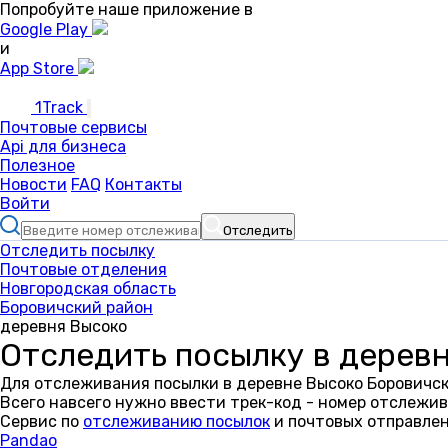
Попробуйте наше приложение в
Google Play
и
App Store
1Track
Почтовые сервисы
Api для бизнеса
Полезное
Новости
FAQ
Контакты
Войти
Отследить
Отследить посылку
Почтовые отделения
Новгородская область
Боровичский район
деревня Высоко
Отследить посылку в дерев
Для отслеживания посылки в деревне Высоко Боровичск
Всего навсего нужно ввести трек-код - номер отслежив
Сервис по
отслеживанию посылок
и почтовых отправлен
Pandao