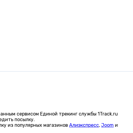
анным сервисом Единой трекинг службы 1Track.ru
едить посылку.
лку из популярных магазинов
Алиэкспресс
,
Joom
и