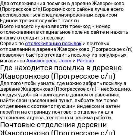
Для отслеживания посылки в деревне Жаворонково
(Прогресское с/п) Боровичского района лучше всего
воспользоваться специализированным сервисом
Единой трекинг службы 1Track.ru
Всего навсего нужно ввести трек-код - номер
отслеживания в специальное поле на сайте и нажать
кнопку отследить посылку.
Сервис по
отслеживанию посылок
и почтовых
отправлений в деревне Жаворонково (Прогресское с/п)
позволяет быстро отследить посылку из популярных
магазинов
Алиэкспресс
,
Joom
и
Pandao
Где находится посылка в деревне
Жаворонково (Прогресское с/п)
Для того чтобы узнать, где можно забрать посылку в
деревне Жаворонково (Прогресское с/п) - необходимо,
следуя удобной навигации в данном справочнике,
найти свой населенный пункт, выбрать почтовое
отделение с соответствующим индексом и затем
перейти на страницу почтового отделения для
уточнения адреса, телефона и режима работы.
Почтовые отделения деревни
Жаворонково (Прогресское с/п)