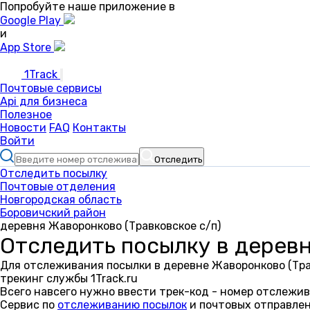
Попробуйте наше приложение в
Google Play
и
App Store
1Track
Почтовые сервисы
Api для бизнеса
Полезное
Новости
FAQ
Контакты
Войти
Отследить
Отследить посылку
Почтовые отделения
Новгородская область
Боровичский район
деревня Жаворонково (Травковское с/п)
Отследить посылку в деревн
Для отслеживания посылки в деревне Жаворонково (Тра
трекинг службы 1Track.ru
Всего навсего нужно ввести трек-код - номер отслежив
Сервис по
отслеживанию посылок
и почтовых отправлен