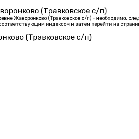
воронково (Травковское с/п)
еревне Жаворонково (Травковское с/п) - необходимо, сл
 соответствующим индексом и затем перейти на страни
нково (Травковское с/п)