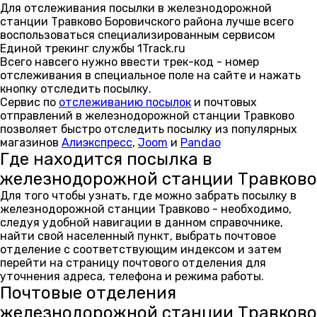
Для отслеживания посылки в железнодорожной
станции Травково Боровичского района лучше всего
воспользоваться специализированным сервисом
Единой трекинг службы 1Track.ru
Всего навсего нужно ввести трек-код - номер
отслеживания в специальное поле на сайте и нажать
кнопку отследить посылку.
Сервис по
отслеживанию посылок
и почтовых
отправлений в железнодорожной станции Травково
позволяет быстро отследить посылку из популярных
магазинов
Алиэкспресс
,
Joom
и
Pandao
Где находится посылка в
железнодорожной станции Травково
Для того чтобы узнать, где можно забрать посылку в
железнодорожной станции Травково - необходимо,
следуя удобной навигации в данном справочнике,
найти свой населенный пункт, выбрать почтовое
отделение с соответствующим индексом и затем
перейти на страницу почтового отделения для
уточнения адреса, телефона и режима работы.
Почтовые отделения
железнодорожной станции Травково