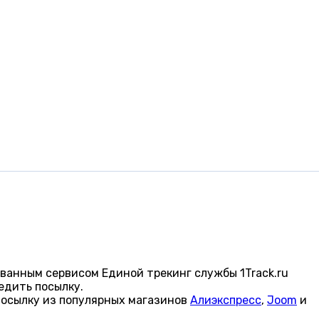
ванным сервисом Единой трекинг службы 1Track.ru
едить посылку.
посылку из популярных магазинов
Алиэкспресс
,
Joom
и