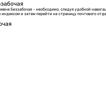
ззабочая
еревне Беззабочая - необходимо, следуя удобной навиг
 индексом и затем перейти на страницу почтового отд
очая