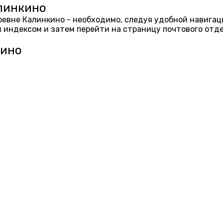
алинкино
еревне Калинкино - необходимо, следуя удобной навига
 индексом и затем перейти на страницу почтового отд
кино