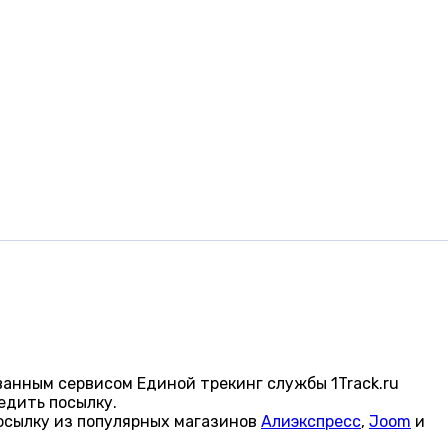
анным сервисом Единой трекинг службы 1Track.ru
едить посылку.
осылку из популярных магазинов
Алиэкспресс
,
Joom
и