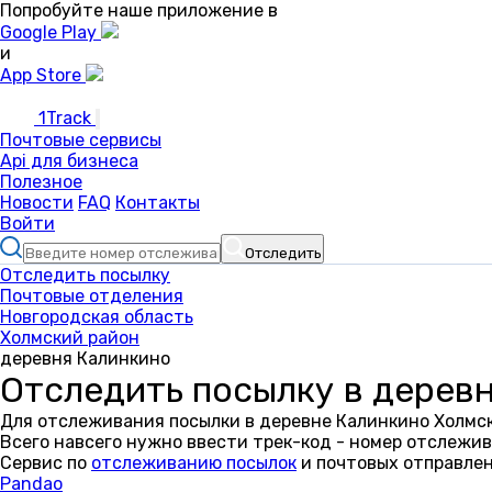
Попробуйте наше приложение в
Google Play
и
App Store
1Track
Почтовые сервисы
Api для бизнеса
Полезное
Новости
FAQ
Контакты
Войти
Отследить
Отследить посылку
Почтовые отделения
Новгородская область
Холмский район
деревня Калинкино
Отследить посылку в дерев
Для отслеживания посылки в деревне Калинкино Холмск
Всего навсего нужно ввести трек-код - номер отслежив
Сервис по
отслеживанию посылок
и почтовых отправлен
Pandao