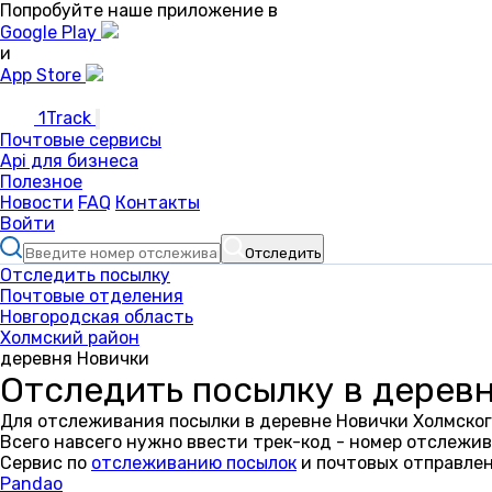
Попробуйте наше приложение в
Google Play
и
App Store
1Track
Почтовые сервисы
Api для бизнеса
Полезное
Новости
FAQ
Контакты
Войти
Отследить
Отследить посылку
Почтовые отделения
Новгородская область
Холмский район
деревня Новички
Отследить посылку в дерев
Для отслеживания посылки в деревне Новички Холмског
Всего навсего нужно ввести трек-код - номер отслежив
Сервис по
отслеживанию посылок
и почтовых отправлен
Pandao