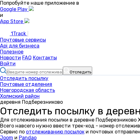
Попробуйте наше приложение в
Google Play
и
App Store
1Track
Почтовые сервисы
Api для бизнеса
Полезное
Новости
FAQ
Контакты
Войти
Отследить
Отследить посылку
Почтовые отделения
Новгородская область
Холмский район
деревня Подберезниково
Отследить посылку в дерев
Для отслеживания посылки в деревне Подберезниково Х
Всего навсего нужно ввести трек-код - номер отслежив
Сервис по
отслеживанию посылок
и почтовых отправлен
Joom
и
Pandao