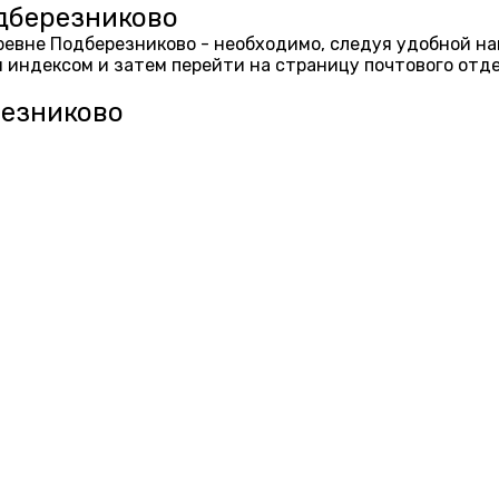
одберезниково
еревне Подберезниково - необходимо, следуя удобной н
 индексом и затем перейти на страницу почтового отд
резниково