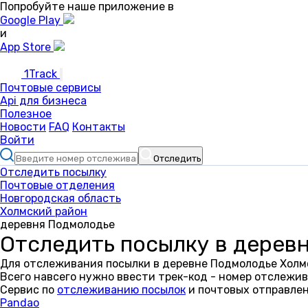
Попробуйте наше приложение в
Google Play
и
App Store
1Track
Почтовые сервисы
Api для бизнеса
Полезное
Новости
FAQ
Контакты
Войти
Отследить
Отследить посылку
Почтовые отделения
Новгородская область
Холмский район
деревня Подмолодье
Отследить посылку в дерев
Для отслеживания посылки в деревне Подмолодье Холмс
Всего навсего нужно ввести трек-код - номер отслежив
Сервис по
отслеживанию посылок
и почтовых отправлен
Pandao