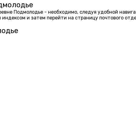
одмолодье
еревне Подмолодье - необходимо, следуя удобной навиг
 индексом и затем перейти на страницу почтового отд
лодье