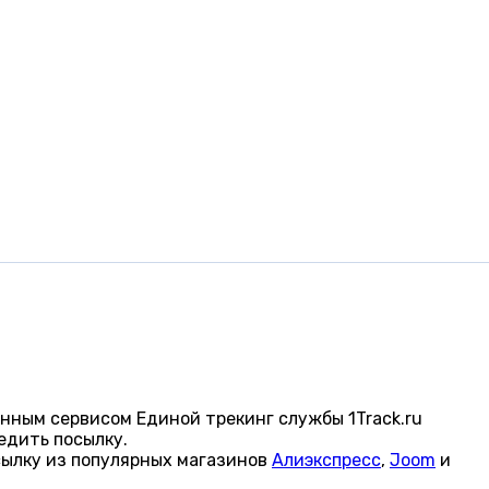
нным сервисом Единой трекинг службы 1Track.ru
едить посылку.
сылку из популярных магазинов
Алиэкспресс
,
Joom
и