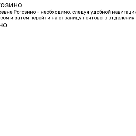
гозино
еревне Рогозино - необходимо, следуя удобной навигаци
ом и затем перейти на страницу почтового отделения 
но