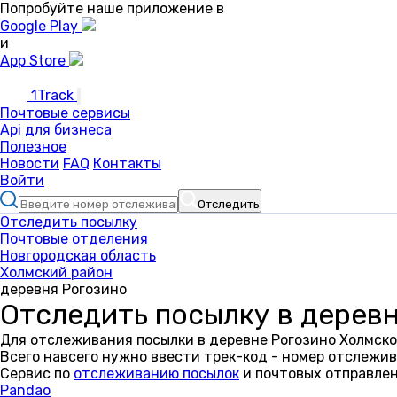
Попробуйте наше приложение в
Google Play
и
App Store
1Track
Почтовые сервисы
Api для бизнеса
Полезное
Новости
FAQ
Контакты
Войти
Отследить
Отследить посылку
Почтовые отделения
Новгородская область
Холмский район
деревня Рогозино
Отследить посылку в дерев
Для отслеживания посылки в деревне Рогозино Холмско
Всего навсего нужно ввести трек-код - номер отслежив
Сервис по
отслеживанию посылок
и почтовых отправлен
Pandao