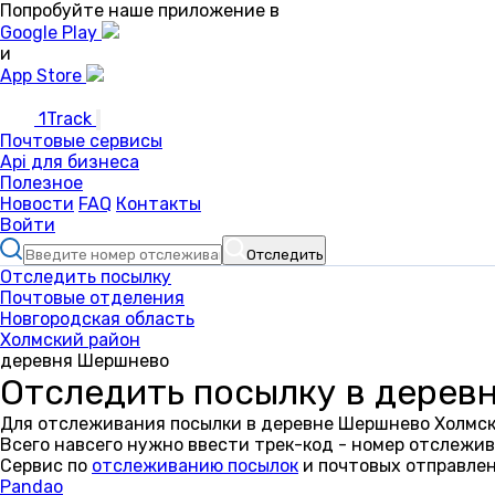
Попробуйте наше приложение в
Google Play
и
App Store
1Track
Почтовые сервисы
Api для бизнеса
Полезное
Новости
FAQ
Контакты
Войти
Отследить
Отследить посылку
Почтовые отделения
Новгородская область
Холмский район
деревня Шершнево
Отследить посылку в дерев
Для отслеживания посылки в деревне Шершнево Холмско
Всего навсего нужно ввести трек-код - номер отслежив
Сервис по
отслеживанию посылок
и почтовых отправлен
Pandao