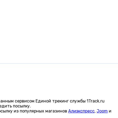
анным сервисом Единой трекинг службы 1Track.ru
едить посылку.
осылку из популярных магазинов
Алиэкспресс
,
Joom
и