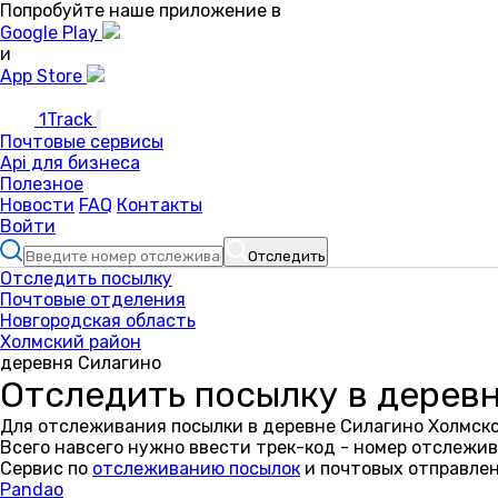
Попробуйте наше приложение в
Google Play
и
App Store
1Track
Почтовые сервисы
Api для бизнеса
Полезное
Новости
FAQ
Контакты
Войти
Отследить
Отследить посылку
Почтовые отделения
Новгородская область
Холмский район
деревня Силагино
Отследить посылку в дерев
Для отслеживания посылки в деревне Силагино Холмско
Всего навсего нужно ввести трек-код - номер отслежив
Сервис по
отслеживанию посылок
и почтовых отправлен
Pandao