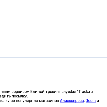
нным сервисом Единой трекинг службы 1Track.ru
едить посылку.
сылку из популярных магазинов
Алиэкспресс
,
Joom
и