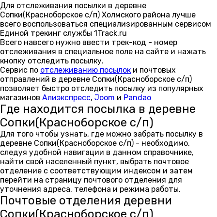
Для отслеживания посылки в деревне
Сопки(Красноборское с/п) Холмского района лучше
всего воспользоваться специализированным сервисом
Единой трекинг службы 1Track.ru
Всего навсего нужно ввести трек-код - номер
отслеживания в специальное поле на сайте и нажать
кнопку отследить посылку.
Сервис по
отслеживанию посылок
и почтовых
отправлений в деревне Сопки(Красноборское с/п)
позволяет быстро отследить посылку из популярных
магазинов
Алиэкспресс
,
Joom
и
Pandao
Где находится посылка в деревне
Сопки(Красноборское с/п)
Для того чтобы узнать, где можно забрать посылку в
деревне Сопки(Красноборское с/п) - необходимо,
следуя удобной навигации в данном справочнике,
найти свой населенный пункт, выбрать почтовое
отделение с соответствующим индексом и затем
перейти на страницу почтового отделения для
уточнения адреса, телефона и режима работы.
Почтовые отделения деревни
Сопки(Красноборское с/п)