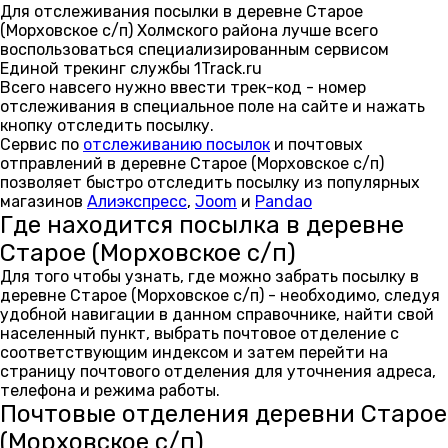
Для отслеживания посылки в деревне Старое
(Морховское с/п) Холмского района лучше всего
воспользоваться специализированным сервисом
Единой трекинг службы 1Track.ru
Всего навсего нужно ввести трек-код - номер
отслеживания в специальное поле на сайте и нажать
кнопку отследить посылку.
Сервис по
отслеживанию посылок
и почтовых
отправлений в деревне Старое (Морховское с/п)
позволяет быстро отследить посылку из популярных
магазинов
Алиэкспресс
,
Joom
и
Pandao
Где находится посылка в деревне
Старое (Морховское с/п)
Для того чтобы узнать, где можно забрать посылку в
деревне Старое (Морховское с/п) - необходимо, следуя
удобной навигации в данном справочнике, найти свой
населенный пункт, выбрать почтовое отделение с
соответствующим индексом и затем перейти на
страницу почтового отделения для уточнения адреса,
телефона и режима работы.
Почтовые отделения деревни Старое
(Морховское с/п)