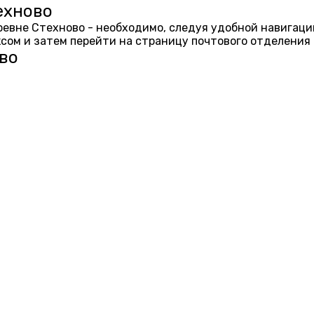
ехново
еревне Стехново - необходимо, следуя удобной навигаци
ом и затем перейти на страницу почтового отделения 
во