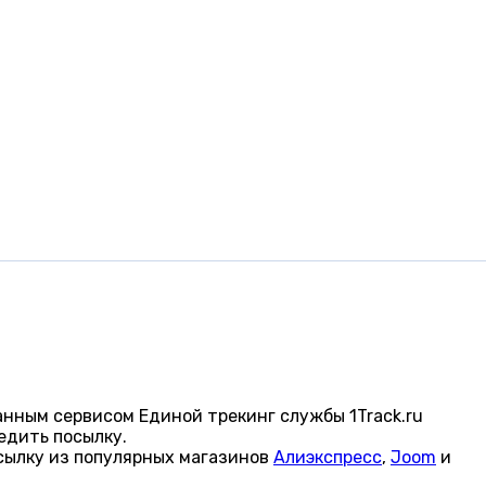
нным сервисом Единой трекинг службы 1Track.ru
едить посылку.
сылку из популярных магазинов
Алиэкспресс
,
Joom
и