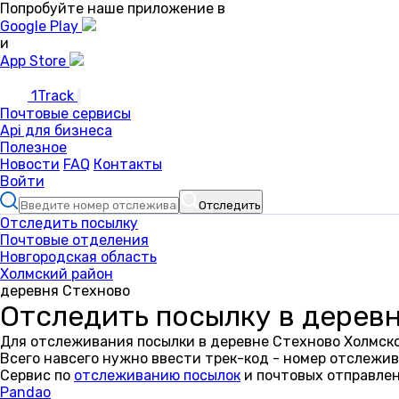
Попробуйте наше приложение в
Google Play
и
App Store
1Track
Почтовые сервисы
Api для бизнеса
Полезное
Новости
FAQ
Контакты
Войти
Отследить
Отследить посылку
Почтовые отделения
Новгородская область
Холмский район
деревня Стехново
Отследить посылку в дерев
Для отслеживания посылки в деревне Стехново Холмско
Всего навсего нужно ввести трек-код - номер отслежив
Сервис по
отслеживанию посылок
и почтовых отправлен
Pandao