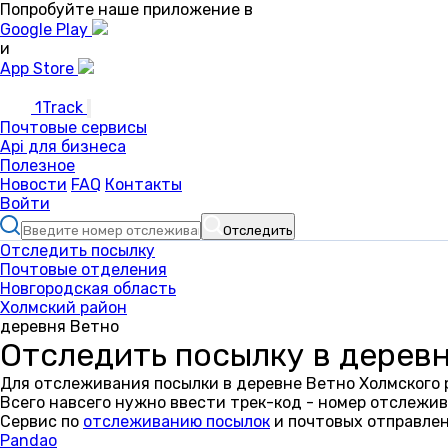
Попробуйте наше приложение в
Google Play
и
App Store
1Track
Почтовые сервисы
Api для бизнеса
Полезное
Новости
FAQ
Контакты
Войти
Отследить
Отследить посылку
Почтовые отделения
Новгородская область
Холмский район
деревня Ветно
Отследить посылку в дерев
Для отслеживания посылки в деревне Ветно Холмского 
Всего навсего нужно ввести трек-код - номер отслежив
Сервис по
отслеживанию посылок
и почтовых отправлен
Pandao