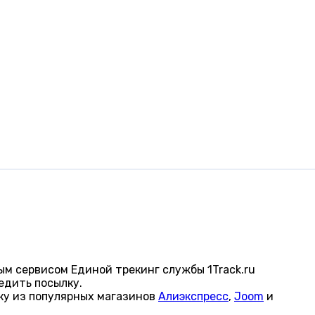
м сервисом Единой трекинг службы 1Track.ru
едить посылку.
ку из популярных магазинов
Алиэкспресс
,
Joom
и