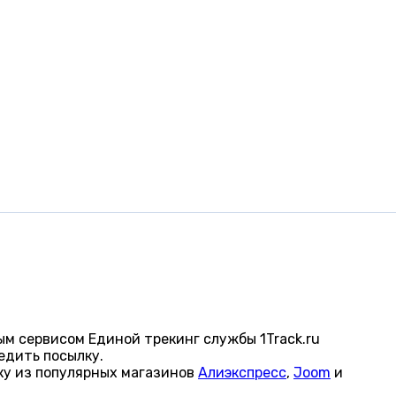
м сервисом Единой трекинг службы 1Track.ru
едить посылку.
ку из популярных магазинов
Алиэкспресс
,
Joom
и