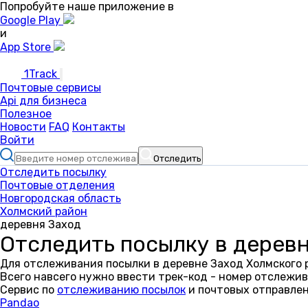
Попробуйте наше приложение в
Google Play
и
App Store
1Track
Почтовые сервисы
Api для бизнеса
Полезное
Новости
FAQ
Контакты
Войти
Отследить
Отследить посылку
Почтовые отделения
Новгородская область
Холмский район
деревня Заход
Отследить посылку в дерев
Для отслеживания посылки в деревне Заход Холмского 
Всего навсего нужно ввести трек-код - номер отслежив
Сервис по
отслеживанию посылок
и почтовых отправлен
Pandao