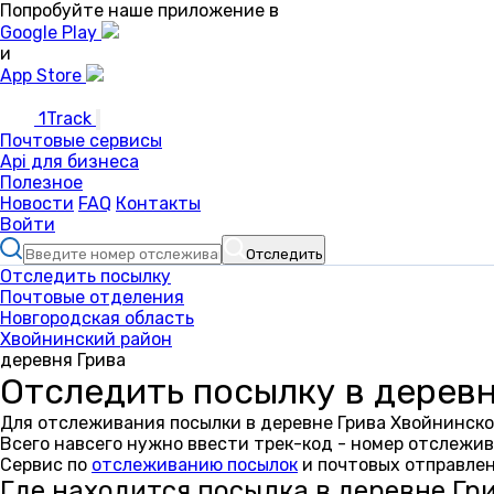
Попробуйте наше приложение в
Google Play
и
App Store
1Track
Почтовые сервисы
Api для бизнеса
Полезное
Новости
FAQ
Контакты
Войти
Отследить
Отследить посылку
Почтовые отделения
Новгородская область
Хвойнинский район
деревня Грива
Отследить посылку в деревн
Для отслеживания посылки в деревне Грива Хвойнинско
Всего навсего нужно ввести трек-код - номер отслежив
Сервис по
отслеживанию посылок
и почтовых отправлен
Где находится посылка в деревне Гр