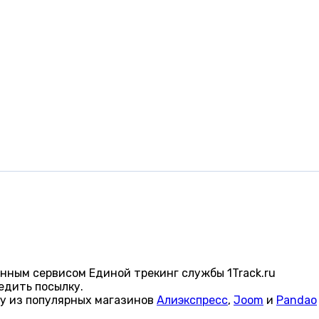
нным сервисом Единой трекинг службы 1Track.ru
едить посылку.
ку из популярных магазинов
Алиэкспресс
,
Joom
и
Pandao