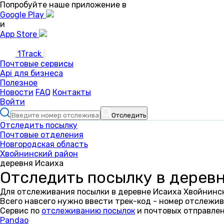
Попробуйте наше приложение в
Google Play
и
App Store
1Track
Почтовые сервисы
Api для бизнеса
Полезное
Новости
FAQ
Контакты
Войти
Отследить
Отследить посылку
Почтовые отделения
Новгородская область
Хвойнинский район
деревня Исаиха
Отследить посылку в дерев
Для отслеживания посылки в деревне Исаиха Хвойнинск
Всего навсего нужно ввести трек-код - номер отслежив
Сервис по
отслеживанию посылок
и почтовых отправлен
Pandao