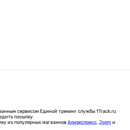
анным сервисом Единой трекинг службы 1Track.ru
едить посылку.
лку из популярных магазинов
Алиэкспресс
,
Joom
и