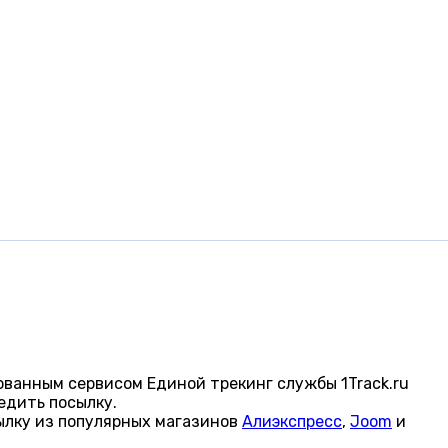
ованным сервисом Единой трекинг службы 1Track.ru
едить посылку.
ылку из популярных магазинов
Алиэкспресс
,
Joom
и