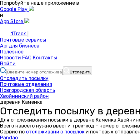
Попробуйте наше приложение в
Google Play
и
App Store
1Track
Почтовые сервисы
Api для бизнеса
Полезное
Новости
FAQ
Контакты
Войти
Отследить
Отследить посылку
Почтовые отделения
Новгородская область
Хвойнинский район
деревня Каменка
Отследить посылку в дерев
Для отслеживания посылки в деревне Каменка Хвойнинс
Всего навсего нужно ввести трек-код - номер отслежив
Сервис по
отслеживанию посылок
и почтовых отправлен
Pandao