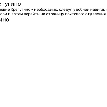
епугино
еревне Крепугино - необходимо, следуя удобной навигац
ом и затем перейти на страницу почтового отделения 
ино