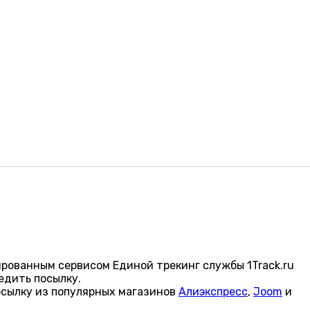
рованным сервисом Единой трекинг службы 1Track.ru
едить посылку.
осылку из популярных магазинов
Алиэкспресс
,
Joom
и