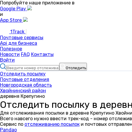
Попробуйте наше приложение в
Google Play
и
App Store
1Track
Почтовые сервисы
Api для бизнеса
Полезное
Новости
FAQ
Контакты
Войти
Отследить
Отследить посылку
Почтовые отделения
Новгородская область
Хвойнинский район
деревня Крепугино
Отследить посылку в дерев
Для отслеживания посылки в деревне Крепугино Хвойни
Всего навсего нужно ввести трек-код - номер отслежив
Сервис по
отслеживанию посылок
и почтовых отправлен
Pandao