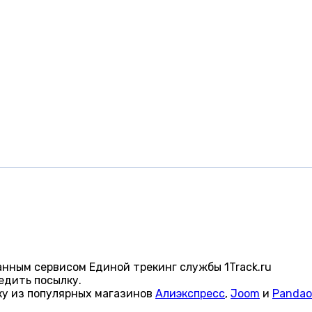
нным сервисом Единой трекинг службы 1Track.ru
едить посылку.
ку из популярных магазинов
Алиэкспресс
,
Joom
и
Pandao