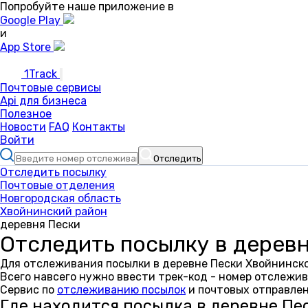
Попробуйте наше приложение в
Google Play
и
App Store
1Track
Почтовые сервисы
Api для бизнеса
Полезное
Новости
FAQ
Контакты
Войти
Отследить
Отследить посылку
Почтовые отделения
Новгородская область
Хвойнинский район
деревня Пески
Отследить посылку в дерев
Для отслеживания посылки в деревне Пески Хвойнинско
Всего навсего нужно ввести трек-код - номер отслежив
Сервис по
отслеживанию посылок
и почтовых отправлен
Где находится посылка в деревне Пе