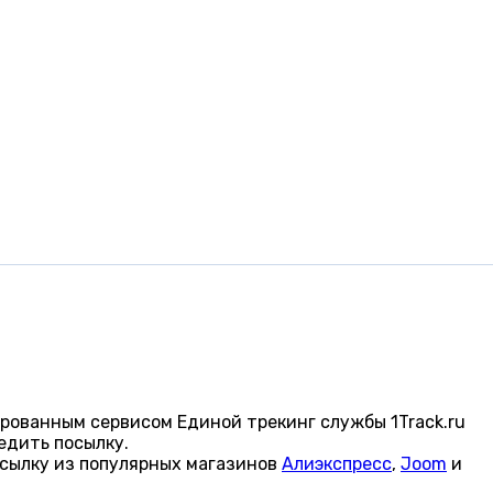
рованным сервисом Единой трекинг службы 1Track.ru
едить посылку.
осылку из популярных магазинов
Алиэкспресс
,
Joom
и