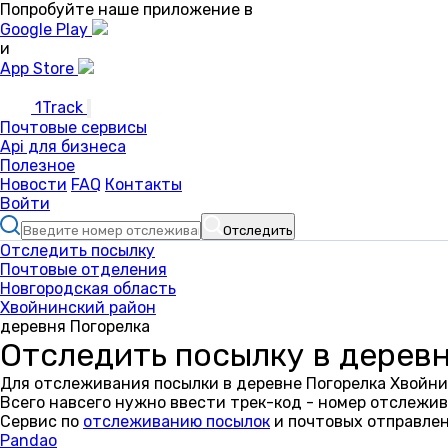
Попробуйте наше приложение в
Google Play
и
App Store
1Track
Почтовые сервисы
Api для бизнеса
Полезное
Новости
FAQ
Контакты
Войти
Отследить
Отследить посылку
Почтовые отделения
Новгородская область
Хвойнинский район
деревня Погорелка
Отследить посылку в дерев
Для отслеживания посылки в деревне Погорелка Хвойни
Всего навсего нужно ввести трек-код - номер отслежив
Сервис по
отслеживанию посылок
и почтовых отправлен
Pandao