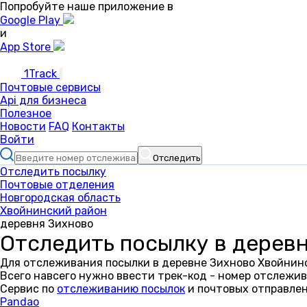
Попробуйте наше приложение в
Google Play
и
App Store
1Track
Почтовые сервисы
Api для бизнеса
Полезное
Новости
FAQ
Контакты
Войти
Отследить
Отследить посылку
Почтовые отделения
Новгородская область
Хвойнинский район
деревня Зихново
Отследить посылку в дерев
Для отслеживания посылки в деревне Зихново Хвойнинс
Всего навсего нужно ввести трек-код - номер отслежив
Сервис по
отслеживанию посылок
и почтовых отправлен
Pandao