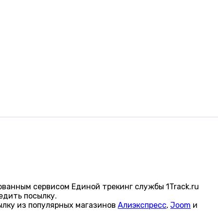
ованным сервисом Единой трекинг службы 1Track.ru
едить посылку.
ылку из популярных магазинов
Алиэкспресс
,
Joom
и