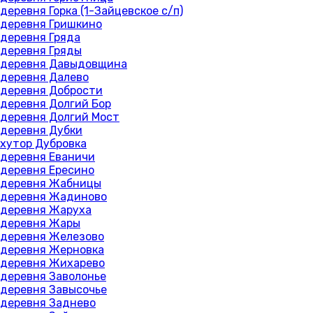
деревня Горка (1-Зайцевское с/п)
деревня Гришкино
деревня Гряда
деревня Гряды
деревня Давыдовщина
деревня Далево
деревня Добрости
деревня Долгий Бор
деревня Долгий Мост
деревня Дубки
хутор Дубровка
деревня Еваничи
деревня Ересино
деревня Жабницы
деревня Жадиново
деревня Жаруха
деревня Жары
деревня Железово
деревня Жерновка
деревня Жихарево
деревня Заволонье
деревня Завысочье
деревня Заднево