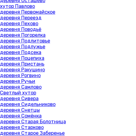
деревня Осташёво
хутор Павлово
деревня Первомайское
деревня Переезд
деревня Пехово
деревня Поводьё
деревня Погорелка
деревня Подлитовье
деревня Подлужье
деревня Подсека
деревня Поцепиха
деревня Пристань
деревня Ракушино
деревня Рогвино
деревня Ручьи
деревня Самлово
Светлый хутор
деревня Сивера
деревня Сидельниково
деревня Снетцы
деревня Сомёнка
деревня Старая Болотница
деревня Старково
деревня Старое Заберенье