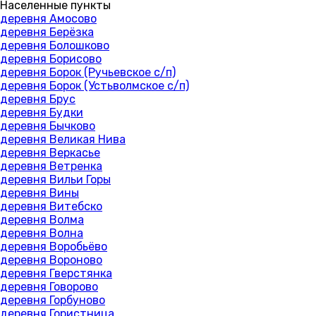
Населенные пункты
деревня Амосово
деревня Берёзка
деревня Болошково
деревня Борисово
деревня Борок (Ручьевское с/п)
деревня Борок (Устьволмское с/п)
деревня Брус
деревня Будки
деревня Бычково
деревня Великая Нива
деревня Веркасье
деревня Ветренка
деревня Вильи Горы
деревня Вины
деревня Витебско
деревня Волма
деревня Волна
деревня Воробьёво
деревня Вороново
деревня Гверстянка
деревня Говорово
деревня Горбуново
деревня Гористница