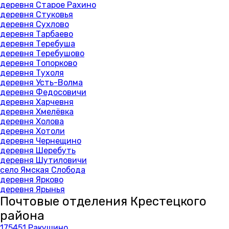
деревня Старое Рахино
деревня Стуковья
деревня Сухлово
деревня Тарбаево
деревня Теребуша
деревня Теребушово
деревня Топорково
деревня Тухоля
деревня Усть-Волма
деревня Федосовичи
деревня Харчевня
деревня Хмелёвка
деревня Холова
деревня Хотоли
деревня Чернещино
деревня Шеребуть
деревня Шутиловичи
село Ямская Слобода
деревня Ярково
деревня Ярынья
Почтовые отделения Крестецкого
района
175451 Ракушино