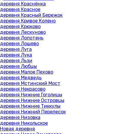
деревня Краснёнка
деревня Красное
деревня Красный Бережок
деревня Кривое Колено
деревня Крюково
деревня Лескуново
деревня Лопотень
деревня Лошево
деревня Луга
деревня Лука
деревня Льзи
деревня Любцы
деревня Малое Пехово
деревня Медведь
деревня Мстинский Мост
деревня Некрасово
деревня Нижние Гоголицы
деревня Нижние Островцы
деревня Нижние Тиккулы
деревня Нижний Перелесок
деревня Низовка
деревня Никольское
Новая деревня