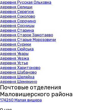
деревня Русская Ольховка
деревня Селищи
деревня Серегиж
деревня Соколово
деревня Сорочино
деревня Сосницы
деревня Старина
деревня Старое Замотаево
деревня Старые Морозовичи
деревня Сурики
деревня Сюйська
деревня Увары
деревня Уезжа
деревня Устье
деревня Харитоново
деревня Шабаново
деревня Шеляйха
деревня Шемякино
Почтовые отделения
Маловишерского района
174260 Малая вишера