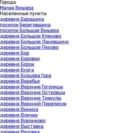
Города
Малая Вишера
Населенные пункты
деревня Барашиха
поселок Береговщина
поселок Большая Вишера
деревня Большое Кленово
деревня Большое Лановщино
деревня Большое Пехово
деревня Бор
деревня Боровки
деревня Борок
деревня Бурга
деревня Бурцева Гора
деревня Веребье
деревня Верхние Гоголицы
деревня Верхние Островцы
деревня Верхние Тиккулы
деревня Верхний Перелесок
деревня Виниха
деревня Влички
деревня Воронково
деревня Выставка
деревня Вязовка