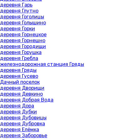
деревня Гарь
деревня Глутно
деревня Гоголицы
деревня Голышино
деревня Горки
деревня Горнецкое
деревня Горнешно
деревня Городищи
деревня Горушка
деревня Гребла
железнодорожная станция Гряды
деревня Гряды
деревня Гусево
Дачный поселок
деревня Дворищи
деревня Девкино
деревня Добрая Вода
деревня Дора
деревня Дубки
деревня Дубовицы
деревня Дубровка
деревня Елёмка
деревня Заборовье