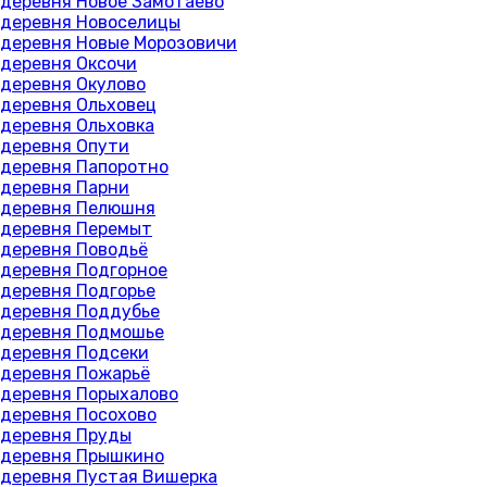
деревня Новое Замотаево
деревня Новоселицы
деревня Новые Морозовичи
деревня Оксочи
деревня Окулово
деревня Ольховец
деревня Ольховка
деревня Опути
деревня Папоротно
деревня Парни
деревня Пелюшня
деревня Перемыт
деревня Поводьё
деревня Подгорное
деревня Подгорье
деревня Поддубье
деревня Подмошье
деревня Подсеки
деревня Пожарьё
деревня Порыхалово
деревня Посохово
деревня Пруды
деревня Прышкино
деревня Пустая Вишерка