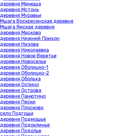
деревня Менюша
деревня Мстонь
деревня Муравьи
Мшага Воскресенская деревня
Мшага Ямская деревня
деревня Мясково
деревня Нижний Прихон
деревня Низова
деревня Николаевка
деревня Новое Веретье
деревня Новоселье
деревня Оболицко-1
деревня Оболицко-2
деревня Обольха
деревня Оспино
деревня Острова
деревня Панютино
деревня Пески
деревня Плосково
село Подгощи
деревня Подмошье
деревня Подоклинье
деревня Подолье