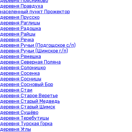
деревня Поясниково
деревня Правдуха
населенный пункт Прожектор
деревня Прусско
деревня Раглицы
деревня Радошка
деревня Райцы
деревня Речка
деревня Ручьи (Подгощское с/п)
деревня Ручьи (Шимское г/п)
деревня Рямешка
деревня Северная Поляна
деревня Солоницко
деревня Сосенка
деревня Сосницы
деревня Сосновый Бор
деревня Стаи
деревня Старое Веретье
деревня Старый Медведь
деревня Старый Шимск
деревня Сущёво
деревня Теребутицы
деревня Турская Горка
деревня Углы