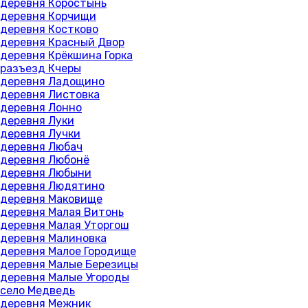
деревня Коростынь
деревня Корчищи
деревня Костково
деревня Красный Двор
деревня Крёкшина Горка
разъезд Кчеры
деревня Ладощино
деревня Листовка
деревня Лонно
деревня Луки
деревня Лучки
деревня Любач
деревня Любонё
деревня Любыни
деревня Людятино
деревня Маковище
деревня Малая Витонь
деревня Малая Уторгош
деревня Малиновка
деревня Малое Городище
деревня Малые Березицы
деревня Малые Угороды
село Медведь
деревня Межник