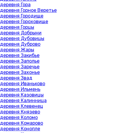
деревня Гора
деревня Горное Веретье
деревня Городище
деревня Гороховище
деревня Горцы
деревня Добрыни
деревня Дубовицы
деревня Дуброво
деревня Жары
деревня Закибье
деревня Заполье
деревня Заречье
деревня Захонье
деревня Звад
деревня Иваньково
деревня Ильмень
деревня Казовицы
деревня Калинница
деревня Клевенец
деревня Князево
деревня Коломо
деревня Комарово
деревня Конопле