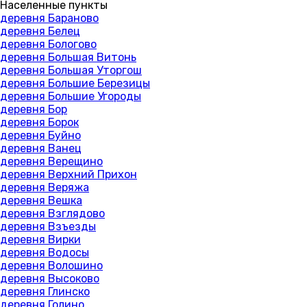
Населенные пункты
деревня Бараново
деревня Белец
деревня Бологово
деревня Большая Витонь
деревня Большая Уторгош
деревня Большие Березицы
деревня Большие Угороды
деревня Бор
деревня Борок
деревня Буйно
деревня Ванец
деревня Верещино
деревня Верхний Прихон
деревня Веряжа
деревня Вешка
деревня Взглядово
деревня Взъезды
деревня Вирки
деревня Водосы
деревня Волошино
деревня Высоково
деревня Глинско
деревня Голино