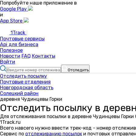
Попробуйте наше приложение в
Google Play
и
App Store
1Track
Почтовые сервисы
Api для бизнеса
Полезное
Новости
FAQ
Контакты
Войти
Отследить
Отследить посылку
Почтовые отделения
Новгородская область
Солецкий район
деревня Чудинцевы Горки
Отследить посылку в дерев
Для отслеживания посылки в деревне Чудинцевы Горки 
1Track.ru
Всего навсего нужно ввести трек-код - номер отслежив
Сервис по
отслеживанию посылок
и почтовых отправлен