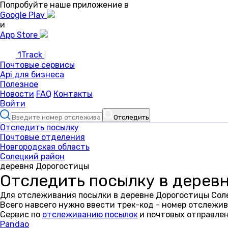
Попробуйте наше приложение в
Google Play
и
App Store
1Track
Почтовые сервисы
Api для бизнеса
Полезное
Новости
FAQ
Контакты
Войти
Отследить
Отследить посылку
Почтовые отделения
Новгородская область
Солецкий район
деревня Дорогостицы
Отследить посылку в дерев
Для отслеживания посылки в деревне Дорогостицы Соле
Всего навсего нужно ввести трек-код - номер отслежив
Сервис по
отслеживанию посылок
и почтовых отправлен
Pandao