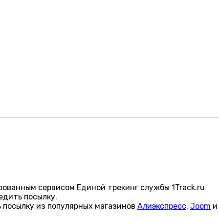
рованным сервисом Единой трекинг службы 1Track.ru
едить посылку.
 посылку из популярных магазинов
Алиэкспресс
,
Joom
и