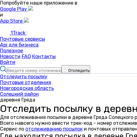
Попробуйте наше приложение в
Google Play
и
App Store
1Track
Почтовые сервисы
Api для бизнеса
Полезное
Новости
FAQ
Контакты
Войти
Отследить
Отследить посылку
Почтовые отделения
Новгородская область
Солецкий район
деревня Гряда
Отследить посылку в деревн
Для отслеживания посылки в деревне Гряда Солецкого 
Всего навсего нужно ввести трек-код - номер отслежив
Сервис по
отслеживанию посылок
и почтовых отправлен
Где находится посылка в деревне Гр