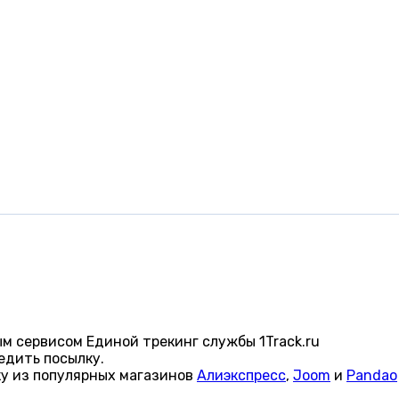
м сервисом Единой трекинг службы 1Track.ru
едить посылку.
ку из популярных магазинов
Алиэкспресс
,
Joom
и
Pandao