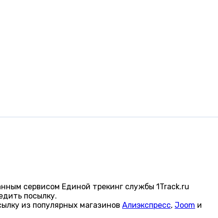
нным сервисом Единой трекинг службы 1Track.ru
едить посылку.
сылку из популярных магазинов
Алиэкспресс
,
Joom
и