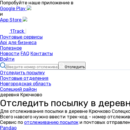
Попробуйте наше приложение в
Google Play
и
App Store
1Track
Почтовые сервисы
Api для бизнеса
Полезное
Новости
FAQ
Контакты
Войти
Отследить
Отследить посылку
Почтовые отделения
Новгородская область
Солецкий район
деревня Крючково
Отследить посылку в дерев
Для отслеживания посылки в деревне Крючково Солецко
Всего навсего нужно ввести трек-код - номер отслежив
Сервис по
отслеживанию посылок
и почтовых отправлен
Pandao