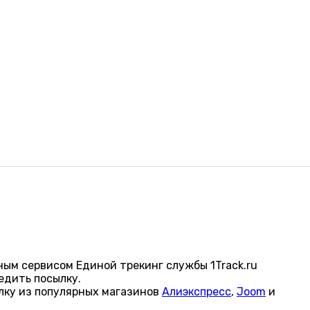
ым сервисом Единой трекинг службы 1Track.ru
едить посылку.
лку из популярных магазинов
Алиэкспресс
,
Joom
и