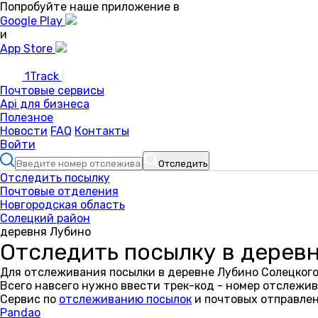
Попробуйте наше приложение в
Google Play
и
App Store
1Track
Почтовые сервисы
Api для бизнеса
Полезное
Новости
FAQ
Контакты
Войти
Отследить
Отследить посылку
Почтовые отделения
Новгородская область
Солецкий район
деревня Лубино
Отследить посылку в дерев
Для отслеживания посылки в деревне Лубино Солецкого
Всего навсего нужно ввести трек-код - номер отслежив
Сервис по
отслеживанию посылок
и почтовых отправлен
Pandao